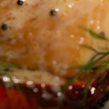
og
pakker
drikke
Støtvig
suiter
NO