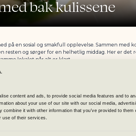
 med bak kulissene
d på en sosial og smakfull opplevelse. Sammen med kok
n resten og sørger for en helhetlig middag. Her er det 
amme lokalet når alt er klart.
s.
ise content and ads, to provide social media features and to ana
945 per person
rmation about your use of our site with our social media, advertisi
 combine it with other information that you’ve provided to them o
 use of their services.