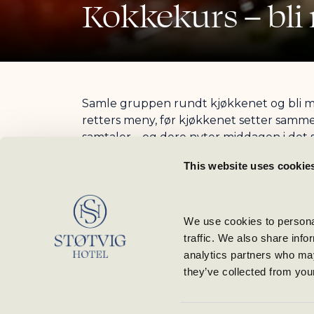
Kokkekurs – bli
Book
Samle gruppen rundt kjøkkenet og bli me
retters meny, før kjøkkenet setter samme
samtaler – og dere nyter middagen i det s
Varighet: ca. 4,5 timer fra start til dessert
This website uses cookie
Pris:
Leie av lokale, kokk og servitør: kr 10 000
We use cookies to personal
Oppgradering til 3-retters festmeny: kr 
traffic. We also share info
analytics partners who may
Book her
they’ve collected from your