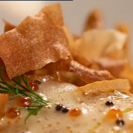
Rom
Våre
Mat &
Villa