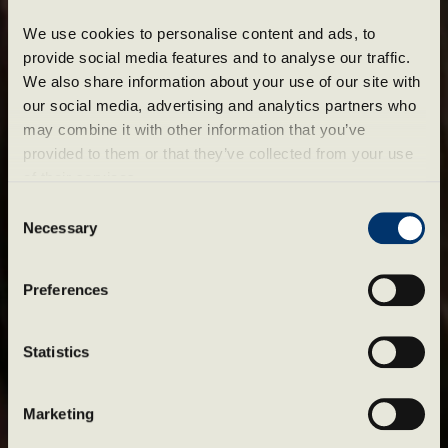
We use cookies to personalise content and ads, to 
provide social media features and to analyse our traffic. 
We also share information about your use of our site with 
our social media, advertising and analytics partners who 
may combine it with other information that you’ve 
provided to them or that they’ve collected from your use 
of their services.
Bli en del av Støtvig
Consent
Necessary
Selection
Støtvig Hotel er mer enn en
destinasjon for gjester. Det er også en
Preferences
arbeidsplass for mennesker som
brenner for vertskap, kvalitet og gode
Statistics
opplevelser.
Marketing