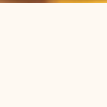
Köket på Støtvig bygger på goda ingredienser,
Pause
säsong och gedigen hantverksskicklighet.
Menyerna är väl genomtänkta utan att vara
högtidliga, och anpassade för att fungera lika bra för
långa middagar som för en lugn kväll med något
gott i glaset.
Hotellet har flera matställen med olika uttryck och
stämningar så att det alltid finns något som passar
dig, oavsett om du söker en hel kväll, en informell
måltid eller bara en god drink. Gemensamt för alla
är viljan att göra det lätt att känna sig bekväm runt
bordet och att sitta kvar lite längre.