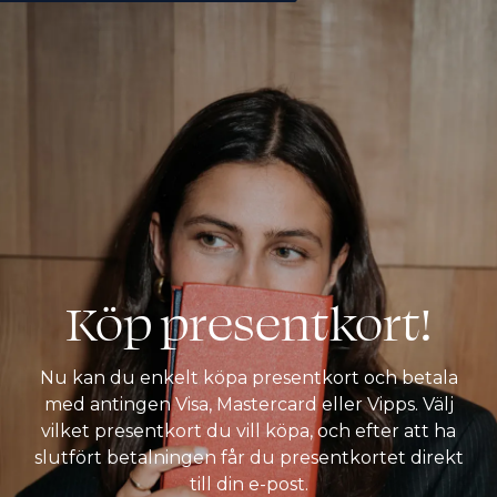
Book
Köp presentkort!
Nu kan du enkelt köpa presentkort och betala
med antingen Visa, Mastercard eller Vipps. Välj
vilket presentkort du vill köpa, och efter att ha
slutfört betalningen får du presentkortet direkt
till din e-post.