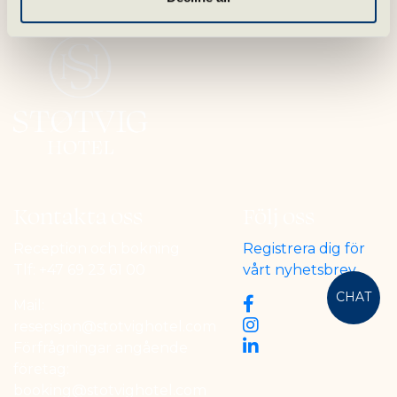
Kontakta oss
Följ oss
Reception och bokning
Registrera dig för
Tlf:
+47 69 23 61 00
vårt nyhetsbrev
CHAT
Mail:
resepsjon@stotvighotel.com
Förfrågningar angående
företag:
booking@stotvighotel.com