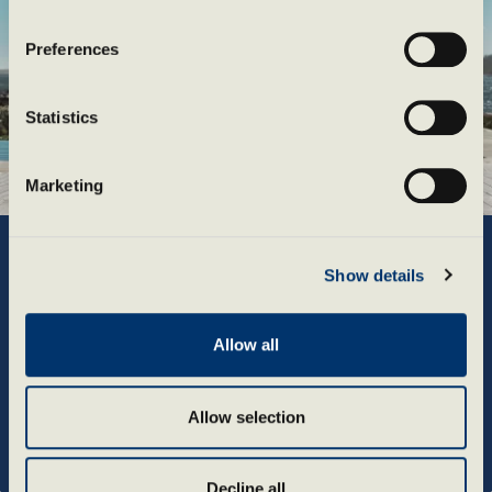
Preferences
Statistics
Marketing
Show details
Anmäl dig till vårt
Allow all
nyhetsbrev
Allow selection
Decline all